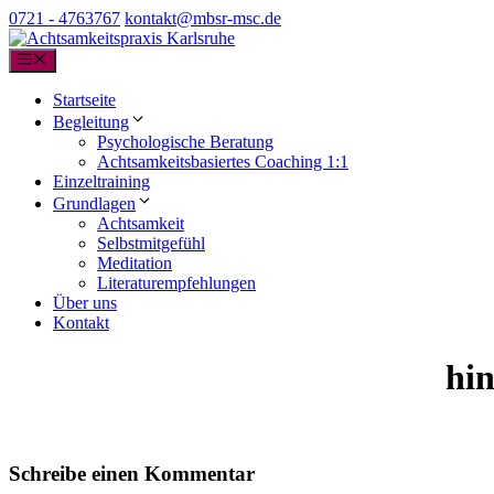
Zum
0721 - 4763767
ed.csm-rsbm@tkatnok
Inhalt
springen
Menü
Startseite
Begleitung
Psychologische Beratung
Achtsamkeitsbasiertes Coaching 1:1
Einzeltraining
Grundlagen
Achtsamkeit
Selbstmitgefühl
Meditation
Literaturempfehlungen
Über uns
Kontakt
hi
Schreibe einen Kommentar